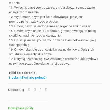
wodzie.
11.
Wyjaśnij, dlaczego tłuszcze, a nie glukoza, są magazynem
energii w organizmie.
12.
Wytłumacz, czym jest beta-oksydacja i jakie jest
pochodzenie nazwy tego procesu.
13.
Omów, czym są endogenne i egzogenne aminokwasy.
14.
Omów, czym są ciała ketonowe, gdzie powstają i jakie są
skutki ich nadmiernego wytwarzania.
15.
Opisz, jakie związki są zbudowane z aminokwasów i jaką
funkcje pełnią.
16.
Omów, jaką rolę odgrywają kwasy nukleinowe. Opisz ich
strukturę i elementy składowe.
17.
Narysuj cząsteczkę DNA złożoną z czterech nukleotydów i
nazwij poszczególne elementy jej budowy.
Pliki do pobrania:
Indeks (kliknij aby pobrać)
Udostępnij
Powiązane posty