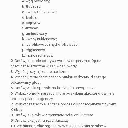
a. węglowodany;
b. tłuszcze;
c. kwasy tłuszczowe;
d. białka;
e. peptydy;
f. enzymy;
g. aminokwasy;
h. kwasy nukleinowe;
i. hydrofilowość i hydrofobowość;
j. trójglicerydy;
k. monosacharydy.
2.
Omów, jaką rolę odgrywa woda w organizmie. Opisz
chemiczne i fizyczne właściwości wody.
3.
Wyjaśnij, czym jest metabolizm.
4.
Wyjaśnij, z biochemicznego punktu widzenia, dlaczego
odczuwamy głód.
5.
Omów, w jaki sposób zachodzi glukoneogeneza.
6.
Wskaż komórki narządu, które pozyskują glukozę głównie z
procesu glukoneogenezy.
7.
Wskaż cząsteczkę łączącą proces glukoneogenezy z cyklem
Krebsa.
8.
Omów, jaką rolę w organizmie pełni cykl Krebsa.
9.
Omów, jaka jest funkcja tłuszczy.
10.
Wytłumacz, dlaczego tłuszcze są nierozpuszczalne w