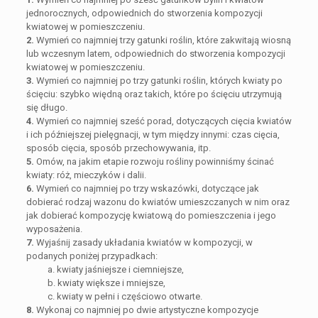
jednorocznych, odpowiednich do stworzenia kompozycji
kwiatowej w pomieszczeniu.
2.
Wymień co najmniej trzy gatunki roślin, które zakwitają wiosną
lub wczesnym latem, odpowiednich do stworzenia kompozycji
kwiatowej w pomieszczeniu.
3.
Wymień co najmniej po trzy gatunki roślin, których kwiaty po
ścięciu: szybko więdną oraz takich, które po ścięciu utrzymują
się długo.
4.
Wymień co najmniej sześć porad, dotyczących cięcia kwiatów
i ich późniejszej pielęgnacji, w tym między innymi: czas cięcia,
sposób cięcia, sposób przechowywania, itp.
5.
Omów, na jakim etapie rozwoju rośliny powinniśmy ścinać
kwiaty: róż, mieczyków i dalii.
6.
Wymień co najmniej po trzy wskazówki, dotyczące jak
dobierać rodzaj wazonu do kwiatów umieszczanych w nim oraz
jak dobierać kompozycję kwiatową do pomieszczenia i jego
wyposażenia.
7.
Wyjaśnij zasady układania kwiatów w kompozycji, w
podanych poniżej przypadkach:
a. kwiaty jaśniejsze i ciemniejsze,
b. kwiaty większe i mniejsze,
c. kwiaty w pełni i częściowo otwarte.
8.
Wykonaj co najmniej po dwie artystyczne kompozycje