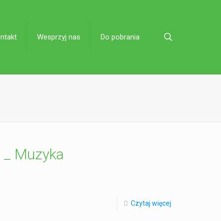
ntakt
Wesprzyj nas
Do pobrania
_ Muzyka
Czytaj więcej