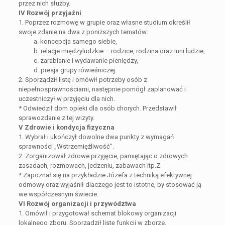
przez nich służby.
IV Rozwój przyjaźni
1. Poprzez rozmowę w grupie oraz własne studium określił
swoje zdanie na dwa z poniższych tematów:
a. koncepcja samego siebie,
b. relacje międzyludzkie – rodzice, rodzina oraz inni ludzie,
c. zarabianie i wydawanie pieniędzy,
d. presja grupy rówieśniczej.
2. Sporządził listę i omówił potrzeby osób z
niepełnosprawnościami, następnie pomógł zaplanować i
uczestniczył w przyjęciu dla nich.
* Odwiedził dom opieki dla osób chorych. Przedstawił
sprawozdanie z tej wizyty.
V Zdrowie i kondycja fizyczna
1. Wybrał i ukończył dowolne dwa punkty z wymagań
sprawności „Wstrzemięźliwość”.
2. Zorganizował zdrowe przyjęcie, pamiętając o zdrowych
zasadach, rozmowach, jedzeniu, zabawach itp.Z
* Zapoznał się na przykładzie Józefa z techniką efektywnej
odmowy oraz wyjaśnił dlaczego jest to istotne, by stosować ją
we współczesnym świecie.
VI Rozwój organizacji i przywództwa
1. Omówił i przygotował schemat blokowy organizacji
lokalnego zboru. Sporządził listę funkcji w zborze.