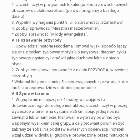
2. Uczestniczył w programach lokalnego zboru z dwóch różnych
obszarów działalności zboru (po dwa programy z każdego
działu).
3. Wypełnił wymagania punkt 3, 5 i 6 sprawności „Szafarstwo”.
4. Zdobył sprawność “Musztra i maszerowanie”.
* Zdobył sprawność “Młody ewangelista”.
VII Poznawanie przyrody
1. Opowiedział historię Nikodema i omówił w jaki sposób łączy
się ona z cyklem życiowym motyla lub narysował diagram cyklu
życiowego gąsienicy i omówił jakie duchowe lekcje z niego
płyną.
2. Zdobył jedną nową sprawność z działu PRZYRODA, wcześniej
niezdobytą.
* Wykonał listę co najmniej 5 zajęć związanych z przyrodą, które
można przeprowadzić w sobotnie popołudnie.
VIII Życie w terenie
1. W grupie nie mniejszej niż 4 osoby, wliczając w to
doświadczonego dorosłego instruktora, uczestniczył w pieszej
wycieczce w terenie na dystansie 25 km, śpiąc jedną noc na
zewnątrz lub w namiocie. Planowanie wyprawy powinno być
wspólnym wysiłkiem całej grupy, a cały prowiant powinien być
zabrany ze sobą. Na podstawie własnych obserwacji i notatek
wziął udział w dyskusji grupowej prowadzonej przez instruktora