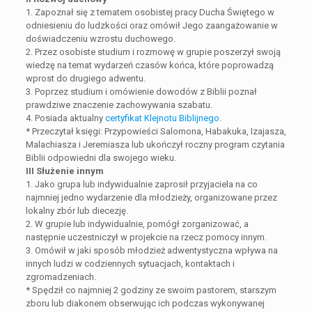
1. Zapoznał się z tematem osobistej pracy Ducha Świętego w
odniesieniu do ludzkości oraz omówił Jego zaangażowanie w
doświadczeniu wzrostu duchowego.
2. Przez osobiste studium i rozmowę w grupie poszerzył swoją
wiedzę na temat wydarzeń czasów końca, które poprowadzą
wprost do drugiego adwentu.
3. Poprzez studium i omówienie dowodów z Biblii poznał
prawdziwe znaczenie zachowywania szabatu.
4. Posiada aktualny
certyfikat Klejnotu Biblijnego
.
* Przeczytał księgi: Przypowieści Salomona, Habakuka, Izajasza,
Malachiasza i Jeremiasza lub ukończył roczny program czytania
Biblii odpowiedni dla swojego wieku.
III Służenie innym
1. Jako grupa lub indywidualnie zaprosił przyjaciela na co
najmniej jedno wydarzenie dla młodzieży, organizowane przez
lokalny zbór lub diecezję.
2. W grupie lub indywidualnie, pomógł zorganizować, a
następnie uczestniczył w projekcie na rzecz pomocy innym.
3. Omówił w jaki sposób młodzież adwentystyczna wpływa na
innych ludzi w codziennych sytuacjach, kontaktach i
zgromadzeniach.
* Spędził co najmniej 2 godziny ze swoim pastorem, starszym
zboru lub diakonem obserwując ich podczas wykonywanej