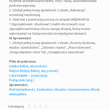
na temat ukształtowania terenu, flory i fauny, zaobserwowane
podczas wyprawy.
2. Zdobył jedną nową sprawność z działu „Rekreacja”,
wcześniej niezdobytą.
3. Zdał test z pierwszej pomocy na stopień WĘDROWCA.
* Zaprojektował i zbudował 5 mebli obozowych oraz
zaprojektował bramę obozu swojej drużyny, którą można
wykorzystać na Camporee (zlocie międzynarodowym).
IX Sprawności
1. Zdobył jedną nową sprawność z działu „Rozwój duchowy,
służba i dziedzictwo”, „Zdrowie i nauka”, „Prace domowe”,
„Gospodarstwo rolne” lub „Umiejętności zawodowe”.
Pliki do pobrania:
Indeks (kliknij, aby pobrać)
Klejnot Biblijny (kliknij, aby pobrać)
Lista książek – propozycja
Podręcznik (ang.)
Sprawności:
Wstrzemięźliwość
,
Szafarstwo
,
Musztra i maszerowanie
,
Młody
ewangelista
.
Udostępnij