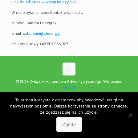
Link do e-booka w wersji na czytniki
W razie pytań, można kontaktować się z:
st. pwd. Sandra Początek
email:
szkolenia@zha.org.pl
tel. kontaktowy +48 503 966 927
© 2023 Związek Harcerstwa Adwentystycznego. Wdrożenie
Go3.pl
Polityka prywatności
Ta strona korzysta z ciasteczek aby świadczyć usługi na
najwyższym poziomie. Dalsze korzystanie ze strony oznacza,
że zgadzasz się na ich użycie.
Zgoda