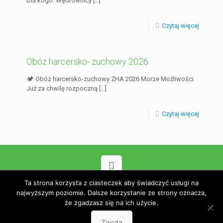
Dla kogo: Wędrownicy
[…]
Czytaj więcej
Obóz harcersko- zuchowy 2026
🏕️ Obóz harcersko-zuchowy ZHA 2026 Morze Możliwości
Już za chwilę rozpoczną
[…]
Czytaj więcej
Ta strona korzysta z ciasteczek aby świadczyć usługi na
© 2023 Związek Harcerstwa Adwentystycznego. Wdrożenie
najwyższym poziomie. Dalsze korzystanie ze strony oznacza,
Go3.pl
że zgadzasz się na ich użycie.
Polityka prywatności
Zgoda