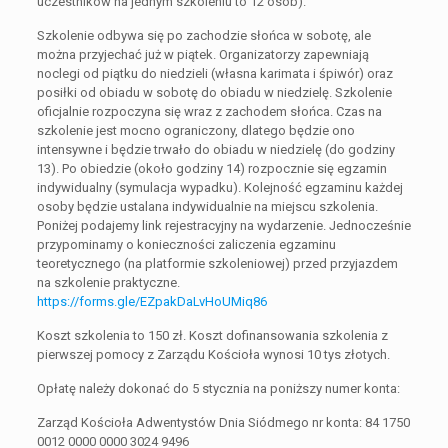
uczestników na jednym szkoleniu to 12 osób).
Szkolenie odbywa się po zachodzie słońca w sobotę, ale
można przyjechać już w piątek. Organizatorzy zapewniają
noclegi od piątku do niedzieli (własna karimata i śpiwór) oraz
posiłki od obiadu w sobotę do obiadu w niedzielę. Szkolenie
oficjalnie rozpoczyna się wraz z zachodem słońca. Czas na
szkolenie jest mocno ograniczony, dlatego będzie ono
intensywne i będzie trwało do obiadu w niedzielę (do godziny
13). Po obiedzie (około godziny 14) rozpocznie się egzamin
indywidualny (symulacja wypadku). Kolejność egzaminu każdej
osoby będzie ustalana indywidualnie na miejscu szkolenia.
Poniżej podajemy link rejestracyjny na wydarzenie. Jednocześnie
przypominamy o konieczności zaliczenia egzaminu
teoretycznego (na platformie szkoleniowej) przed przyjazdem
na szkolenie praktyczne.
https://forms.gle/EZpakDaLvHoUMiq86
Koszt szkolenia to 150 zł. Koszt dofinansowania szkolenia z
pierwszej pomocy z Zarządu Kościoła wynosi 10 tys złotych.
Opłatę należy dokonać do 5 stycznia na poniższy numer konta:
Zarząd Kościoła Adwentystów Dnia Siódmego nr konta: 84 1750
0012 0000 0000 3024 9496