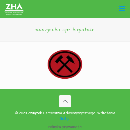
naszywka spr kopalnie
© 2023 Związek Harcerstwa Adwentystycznego. Wdrożenie
Go3.pl
Polityka prywatności