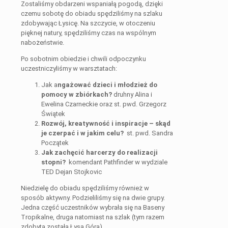
Zostaliśmy obdarzeni wspaniałą pogodą, dzięki
czemu sobotę do obiadu spędziliśmy na szlaku
zdobywając Łysicę. Na szczycie, w otoczeniu
pięknej natury, spędziliśmy czas na wspólnym
nabożeństwie.
Po sobotnim obiedzie i chwili odpoczynku
uczestniczyliśmy w warsztatach:
Jak a
ngażować dzieci i młodzież do
pomocy w zbiórkach?
druhny Alina i
Ewelina Czarneckie oraz st. pwd. Grzegorz
Świątek
Rozwój, kreatywność i inspiracje – skąd
je czerpać i w jakim celu?
st. pwd. Sandra
Początek
Jak zachęcić harcerzy do realizacji
stopni?
komendant Pathfinder w wydziale
TED Dejan Stojkovic
Niedzielę do obiadu spędziliśmy również w
sposób aktywny. Podzieliliśmy się na dwie grupy.
Jedna część uczestników wybrała się na Baseny
Tropikalne, druga natomiast na szlak (tym razem
zdobyta została Łysa Góra).