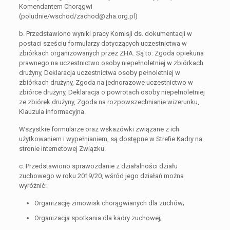
Komendantem Chorągwi
(poludnie/wschod/zachod@zha.org.pl)
b. Przedstawiono wyniki pracy Komisji ds. dokumentacji w
postaci sześciu formularzy dotyczących uczestnictwa w
zbiórkach organizowanych przez ZHA. Są to: Zgoda opiekuna
prawnego na uczestnictwo osoby niepełnoletniej w zbiórkach
drużyny, Deklaracja uczestnictwa osoby pełnoletniej w
zbiórkach drużyny, Zgoda na jednorazowe uczestnictwo w
zbiórce drużyny, Deklaracja o powrotach osoby niepełnoletniej
ze zbiórek drużyny, Zgoda na rozpowszechnianie wizerunku,
Klauzula informacyjna.
Wszystkie formularze oraz wskazówki związane z ich
użytkowaniem i wypełnianiem, są dostępne w Strefie Kadry na
stronie internetowej Związku.
c. Przedstawiono sprawozdanie z działalności działu
zuchowego w roku 2019/20, wśród jego działań można
wyróżnić:
Organizację zimowisk chorągwianych dla zuchów;
Organizacja spotkania dla kadry zuchowej;