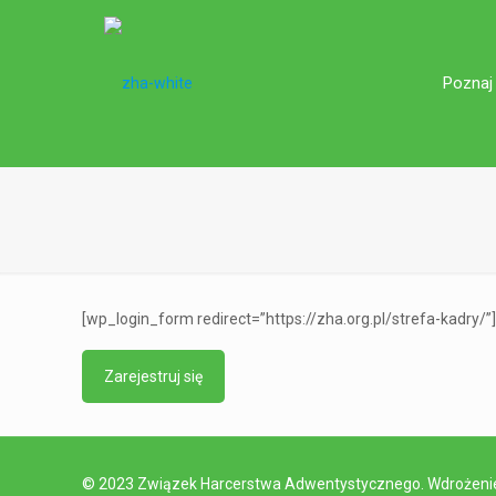
Poznaj
[wp_login_form redirect=”https://zha.org.pl/strefa-kadry/”
Zarejestruj się
© 2023 Związek Harcerstwa Adwentystycznego. Wdrożen