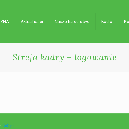
 ZHA
Aktualności
Nasze harcerstwo
Kadra
Ko
Strefa kadry – logowanie
]
ie
Go3.pl