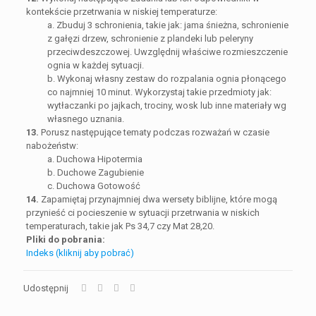
kontekście przetrwania w niskiej temperaturze:
a. Zbuduj 3 schronienia, takie jak: jama śnieżna, schronienie
z gałęzi drzew, schronienie z plandeki lub peleryny
przeciwdeszczowej. Uwzględnij właściwe rozmieszczenie
ognia w każdej sytuacji.
b. Wykonaj własny zestaw do rozpalania ognia płonącego
co najmniej 10 minut. Wykorzystaj takie przedmioty jak:
wytłaczanki po jajkach, trociny, wosk lub inne materiały wg
własnego uznania.
13.
Porusz następujące tematy podczas rozważań w czasie
nabożeństw:
a. Duchowa Hipotermia
b. Duchowe Zagubienie
c. Duchowa Gotowość
14.
Zapamiętaj przynajmniej dwa wersety biblijne, które mogą
przynieść ci pocieszenie w sytuacji przetrwania w niskich
temperaturach, takie jak Ps 34,7 czy Mat 28,20.
Pliki do pobrania:
Indeks (kliknij aby pobrać)
Udostępnij