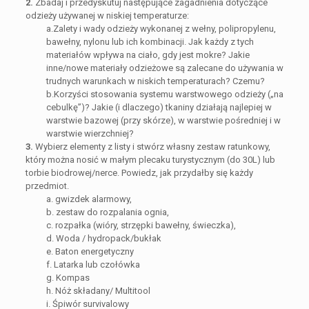
2.
Zbadaj i przedyskutuj następujące zagadnienia dotyczące
odzieży używanej w niskiej temperaturze:
a.Zalety i wady odzieży wykonanej z wełny, polipropylenu,
bawełny, nylonu lub ich kombinacji. Jak każdy z tych
materiałów wpływa na ciało, gdy jest mokre? Jakie
inne/nowe materiały odzieżowe są zalecane do używania w
trudnych warunkach w niskich temperaturach? Czemu?
b.Korzyści stosowania systemu warstwowego odzieży („na
cebulkę”)? Jakie (i dlaczego) tkaniny działają najlepiej w
warstwie bazowej (przy skórze), w warstwie pośredniej i w
warstwie wierzchniej?
3.
Wybierz elementy z listy i stwórz własny zestaw ratunkowy,
który można nosić w małym plecaku turystycznym (do 30L) lub
torbie biodrowej/nerce. Powiedz, jak przydałby się każdy
przedmiot.
a. gwizdek alarmowy,
b. zestaw do rozpalania ognia,
c. rozpałka (wióry, strzępki bawełny, świeczka),
d. Woda / hydropack/bukłak
e. Baton energetyczny
f. Latarka lub czołówka
g. Kompas
h. Nóż składany/ Multitool
i. Śpiwór survivalowy