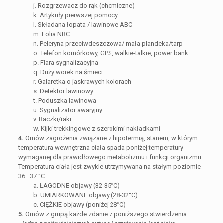
j. Rozgrzewacz do rąk (chemiczne)
k. Artykuły pierwszej pomocy
l. Składana łopata / lawinowe ABC
m. Folia NRC
n. Peleryna przeciwdeszczowa/ mała plandeka/tarp
o. Telefon komórkowy, GPS, walkie-talkie, power bank
p. Flara sygnalizacyjna
q. Duży worek na śmieci
r. Galaretka o jaskrawych kolorach
s. Detektor lawinowy
t. Poduszka lawinowa
u. Sygnalizator awaryjny
v. Raczki/raki
w. Kijki trekkingowe z szerokimi nakładkami
4.
Omów zagrożenia związane z hipotermią, stanem, w którym
temperatura wewnętrzna ciała spada poniżej temperatury
wymaganej dla prawidłowego metabolizmu i funkcji organizmu.
Temperatura ciała jest zwykle utrzymywana na stałym poziomie
36–37 °C.
a. ŁAGODNE objawy (32-35°C)
b. UMIARKOWANE objawy (28-32°C)
c. CIĘŻKIE objawy (poniżej 28°C)
5.
Omów z grupą każde zdanie z poniższego stwierdzenia.