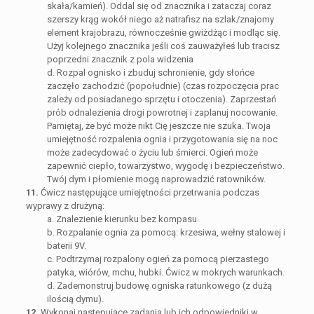
skała/kamień). Oddal się od znacznika i zataczaj coraz
szerszy krąg wokół niego aż natrafisz na szlak/znajomy
element krajobrazu, równocześnie gwiżdżąc i modląc się.
Użyj kolejnego znacznika jeśli coś zauważyłeś lub tracisz
poprzedni znacznik z pola widzenia
d. Rozpal ognisko i zbuduj schronienie, gdy słońce
zaczęło zachodzić (popołudnie) (czas rozpoczęcia prac
zależy od posiadanego sprzętu i otoczenia). Zaprzestań
prób odnalezienia drogi powrotnej i zaplanuj nocowanie.
Pamiętaj, że być może nikt Cię jeszcze nie szuka. Twoja
umiejętność rozpalenia ognia i przygotowania się na noc
może zadecydować o życiu lub śmierci. Ogień może
zapewnić ciepło, towarzystwo, wygodę i bezpieczeństwo.
Twój dym i płomienie mogą naprowadzić ratowników.
11.
Ćwicz następujące umiejętności przetrwania podczas
wyprawy z drużyną:
a. Znalezienie kierunku bez kompasu.
b. Rozpalanie ognia za pomocą: krzesiwa, wełny stalowej i
baterii 9V.
c. Podtrzymaj rozpalony ogień za pomocą pierzastego
patyka, wiórów, mchu, hubki. Ćwicz w mokrych warunkach.
d. Zademonstruj budowę ogniska ratunkowego (z dużą
ilością dymu).
12.
Wykonaj następujące zadania lub ich odpowiedniki w