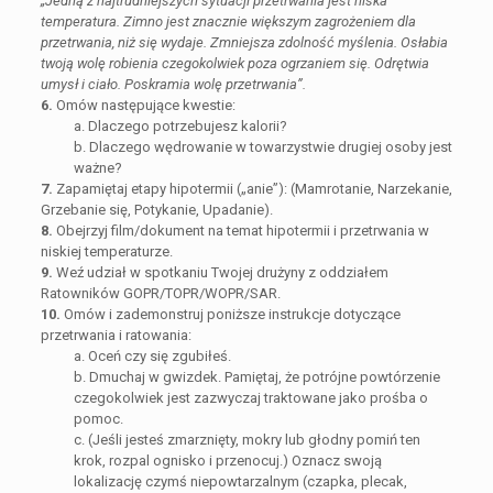
„Jedną z najtrudniejszych sytuacji przetrwania jest niska
temperatura. Zimno jest znacznie większym zagrożeniem dla
przetrwania, niż się wydaje. Zmniejsza zdolność myślenia. Osłabia
twoją wolę robienia czegokolwiek poza ogrzaniem się. Odrętwia
umysł i ciało. Poskramia wolę przetrwania”.
6.
Omów następujące kwestie:
a. Dlaczego potrzebujesz kalorii?
b. Dlaczego wędrowanie w towarzystwie drugiej osoby jest
ważne?
7.
Zapamiętaj etapy hipotermii („anie”): (Mamrotanie, Narzekanie,
Grzebanie się, Potykanie, Upadanie).
8.
Obejrzyj film/dokument na temat hipotermii i przetrwania w
niskiej temperaturze.
9.
Weź udział w spotkaniu Twojej drużyny z oddziałem
Ratowników GOPR/TOPR/WOPR/SAR.
10.
Omów i zademonstruj poniższe instrukcje dotyczące
przetrwania i ratowania:
a. Oceń czy się zgubiłeś.
b. Dmuchaj w gwizdek. Pamiętaj, że potrójne powtórzenie
czegokolwiek jest zazwyczaj traktowane jako prośba o
pomoc.
c. (Jeśli jesteś zmarznięty, mokry lub głodny pomiń ten
krok, rozpal ognisko i przenocuj.) Oznacz swoją
lokalizację czymś niepowtarzalnym (czapka, plecak,