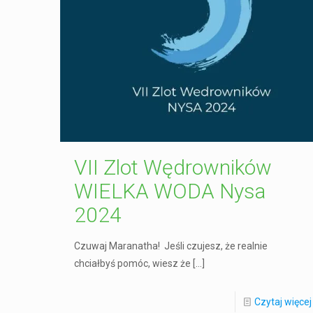
VII Zlot Wędrowników
WIELKA WODA Nysa
2024
Czuwaj Maranatha! Jeśli czujesz, że realnie
chciałbyś pomóc, wiesz że
[…]
Czytaj więcej