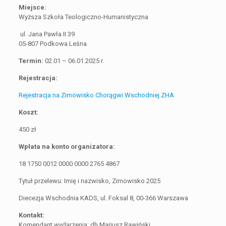
Miejsce:
Wyższa Szkoła Teologiczno-Humanistyczna
ul. Jana Pawła II 39
05-807 Podkowa Leśna
Termin:
02.01 – 06.01.2025 r.
Rejestracja:
Rejestracja na Zi
mowisko Chorągwi Wschodniej ZHA
Koszt:
450 zł
Wpłata na konto organizatora:
18 1750 0012 0000 0000 2765 4867
Tytuł przelewu: Imię i nazwisko, Zimowisko 2025
Diecezja Wschodnia KADS, ul. Foksal 8, 00-366 Warszawa
Kontakt:
Komendant wydarzenia: dh Mariusz Rawiński