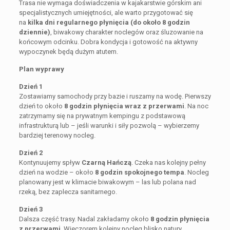
Trasa nie wymaga doświadczenia w kajakarstwie górskim ani
specjalistycznych umiejętności, ale warto przygotować się
na
kilka dni regularnego płynięcia (do około 8 godzin
dziennie)
, biwakowy charakter noclegów oraz śluzowanie na
końcowym odcinku. Dobra kondycja i gotowość na aktywny
wypoczynek będą dużym atutem.
Plan wyprawy
Dzień 1
Zostawiamy samochody przy bazie i ruszamy na wodę. Pierwszy
dzień to około
8 godzin płynięcia wraz z przerwami
. Na noc
zatrzymamy się na prywatnym kempingu z podstawową
infrastrukturą lub – jeśli warunki i siły pozwolą – wybierzemy
bardziej terenowy nocleg.
Dzień 2
Kontynuujemy spływ
Czarną Hańczą
. Czeka nas kolejny pełny
dzień na wodzie – około
8 godzin spokojnego tempa
. Nocleg
planowany jest w klimacie biwakowym – las lub polana nad
rzeką, bez zaplecza sanitarnego.
Dzień 3
Dalsza część trasy. Nadal zakładamy około
8 godzin płynięcia
z przerwami
. Wieczorem kolejny nocleg blisko natury.