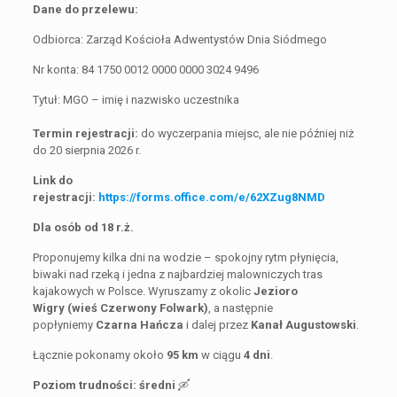
Dane do przelewu:
Odbiorca: Zarząd Kościoła Adwentystów Dnia Siódmego
Nr konta: 84 1750 0012 0000 0000 3024 9496
Tytuł: MGO – imię i nazwisko uczestnika
Termin rejestracji:
do wyczerpania miejsc, ale nie później niż
do 20 sierpnia 2026 r.
Link do
rejestracji:
https://forms.office.com/e/62XZug8NMD
Dla osób od 18 r.ż.
Proponujemy kilka dni na wodzie – spokojny rytm płynięcia,
biwaki nad rzeką i jedna z najbardziej malowniczych tras
kajakowych w Polsce. Wyruszamy z okolic
Jezioro
Wigry (wieś Czerwony Folwark)
, a następnie
popłyniemy
Czarna Hańcza
i dalej przez
Kanał Augustowski
.
Łącznie pokonamy około
95 km
w ciągu
4 dni
.
Poziom trudności: średni
🛶