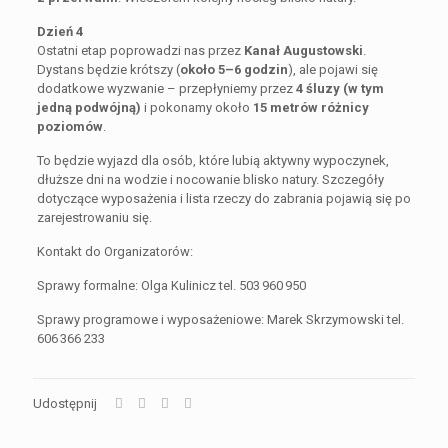
Dzień 4
Ostatni etap poprowadzi nas przez
Kanał Augustowski
.
Dystans będzie krótszy (
około 5–6 godzin
), ale pojawi się
dodatkowe wyzwanie – przepłyniemy przez
4 śluzy (w tym
jedną podwójną)
i pokonamy około
15 metrów różnicy
poziomów
.
To będzie wyjazd dla osób, które lubią aktywny wypoczynek,
dłuższe dni na wodzie i nocowanie blisko natury. Szczegóły
dotyczące wyposażenia i lista rzeczy do zabrania pojawią się po
zarejestrowaniu się.
Kontakt do Organizatorów:
Sprawy formalne: Olga Kulinicz tel. 503 960 950
Sprawy programowe i wyposażeniowe: Marek Skrzymowski tel.
606 366 233
Udostępnij