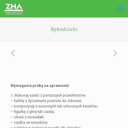
Rękodzieło
Wymagania próby na sprawność
1. Wykonaj sześć z poniższych przedmiotów:
– kartkę z życzeniami powrotu do zdrowia;
– kompozycję z suszonych lub sztucznych kwiatów;
– figurkę z gliny lub ciasta;
– obraz z muszelek;
– rzeźba ze sznurków;
– ozdobę w rodzaju karuzelki dla dziecka: