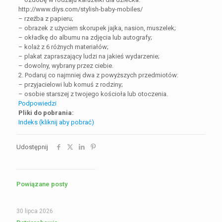
http://www.diys.com/stylish-baby-mobiles/
– rzeźba z papieru;
– obrazek z użyciem skorupek jajka, nasion, muszelek;
– okładkę do albumu na zdjęcia lub autografy;
– kolaż z 6 różnych materiałów;
– plakat zapraszający ludzi na jakieś wydarzenie;
– dowolny, wybrany przez ciebie.
2. Podaruj co najmniej dwa z powyższych przedmiotów:
– przyjacielowi lub komuś z rodziny;
– osobie starszej z twojego kościoła lub otoczenia.
Podpowiedzi
Pliki do pobrania:
Indeks (kliknij aby pobrać)
Udostępnij
Powiązane posty
30 lipca 2026