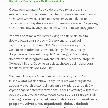
Bielsko) i Puszczyki z Kotliny Kłodzkiej.
Kluczowym tematem Rady było prowadzenia programu
Adventurer w naszych drużynach tak, aby wspierać rodziców w
niełatwym wyzwaniu, jakim jest wychowywanie dzieci na
naśladowców Chrystusa we współczesnym świecie. Pragniemy,
aby rodzice towarzyszyli dzieciom w ich duchowej przygodzie.
Podczas spotkania mieliśmy okazję podzielić się swoimi
doświadczeniami z pracy, którą wykonujemy wśród
najmłodszych członków ZHA. Na podstawie wytycznych
Generalnej Konferencji zatwierdziliśmy również zmiany
dotyczące zuchów młodszych (Discovery), które zostały
dołączone do programu Adventurer jako 2 pierwsze stopnie:
Owieczki i Bobry. Obecnie zajęcia zuchowe obejmują program
dla dzieci w wieku od 4 do 9 lat.
Na dzień dzisiejszy Adventurer w Polsce liczy około 170
zuchów, oraz 50 członków kadry, która prowadzi regularne
zajęcia w swoich drużynach i głównie składa się z rodziców.
Wychodząc naprzeciw potrzebom Kadry Adventurer, w tym roku
będą organizowane Podstawowe Kursy Kadry BST (Basic Staff
Training) obejmujące zagadnienia:
historia i cel prowadzenia
programu Adventurer, organizacja klubu, układanie