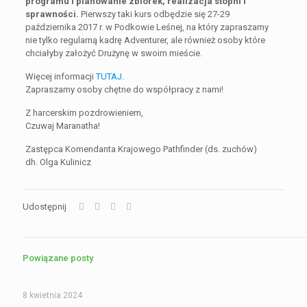
programu i planowanie zbiórek, realizacja stopni i
sprawności.
Pierwszy taki kurs odbędzie się 27-29
października 2017 r. w Podkowie Leśnej, na który zapraszamy
nie tylko regularną kadrę Adventurer, ale również osoby które
chciałyby założyć Drużynę w swoim mieście.
Więcej informacji
TUTAJ
.
Zapraszamy osoby chętne do współpracy z nami!
Z harcerskim pozdrowieniem,
Czuwaj Maranatha!
Zastępca Komendanta Krajowego Pathfinder (ds. zuchów)
dh. Olga Kulinicz
Udostępnij
Powiązane posty
8 kwietnia 2024