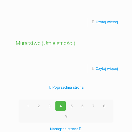
Czytaj więcej
Murarstwo (Umiejętności)
Czytaj więcej
Poprzednia strona
1
2
3
4
5
6
7
8
9
Następna strona