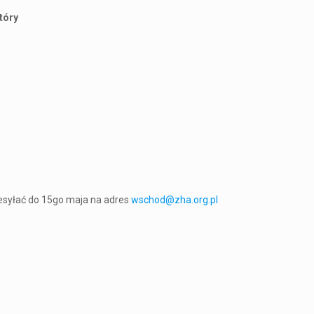
tóry
zesyłać do 15go maja na adres
wschod@zha.org.pl