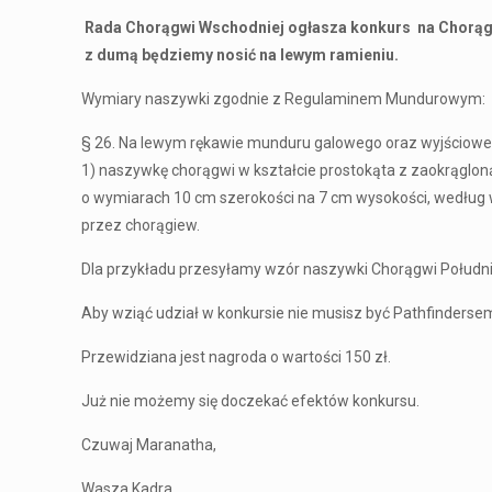
Rada Chorągwi Wschodniej ogłasza konkurs na Chorą
z dumą będziemy nosić na lewym ramieniu.
Wymiary naszywki zgodnie z Regulaminem Mundurowym:
§ 26. Na lewym rękawie munduru galowego oraz wyjścioweg
1) naszywkę chorągwi w kształcie prostokąta z zaokrąglon
o wymiarach 10 cm szerokości na 7 cm wysokości, według
przez chorągiew.
Dla przykładu przesyłamy wzór naszywki Chorągwi Połudn
Aby wziąć udział w konkursie nie musisz być Pathfindersem
Przewidziana jest nagroda o wartości 150 zł.
Już nie możemy się doczekać efektów konkursu.
Czuwaj Maranatha,
Wasza Kadra