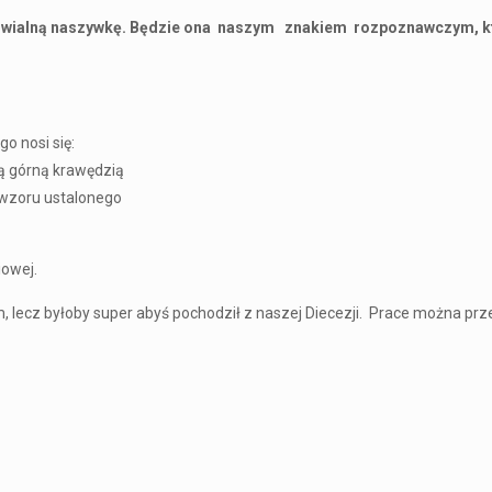
gwialną naszywkę. Będzie ona naszym znakiem rozpoznawczym, k
o nosi się:
ą górną krawędzią
 wzoru ustalonego
iowej.
, lecz byłoby super abyś pochodził z naszej Diecezji. Prace można pr