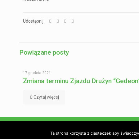
Udostępnij
Powiązane posty
17 grudnia 2021
Zmiana terminu Zjazdu Drużyn “Gedeon
Czytaj więcej
© 2023 Związek Harcerstwa Adwentystycznego. Wdrożen
Ta strona korzysta z ciasteczek aby świadczy