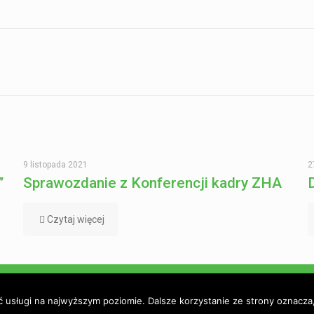
9 listopada 2021
2
”
Sprawozdanie z Konferencji kadry ZHA
Czytaj więcej
ie
Go3.pl
ć usługi na najwyższym poziomie. Dalsze korzystanie ze strony oznacza,