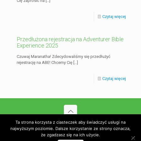
Cię zaprosić na
[…]
Czytaj więcej
Przedłużona rejestracja na Adventurer Bible
Experience 2025
Czuwaj Maranatha! Zdecydowaliśmy się przedłużyć
rejestrację na ABE! Chcemy Cię
[…]
Czytaj więcej
Ta strona korzysta z ciasteczek aby świadczyć usługi na
© 2023 Związek Harcerstwa Adwentystycznego. Wdrożenie
najwyższym poziomie. Dalsze korzystanie ze strony oznacza,
Go3.pl
że zgadzasz się na ich użycie.
Polityka prywatności