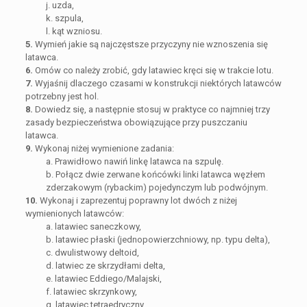
j. uzda,
k. szpula,
l. kąt wzniosu.
5.
Wymień jakie są najczęstsze przyczyny nie wznoszenia się
latawca.
6.
Omów co należy zrobić, gdy latawiec kręci się w trakcie lotu.
7.
Wyjaśnij dlaczego czasami w konstrukcji niektórych latawców
potrzebny jest hol.
8.
Dowiedz się, a następnie stosuj w praktyce co najmniej trzy
zasady bezpieczeństwa obowiązujące przy puszczaniu
latawca.
9.
Wykonaj niżej wymienione zadania:
a. Prawidłowo nawiń linkę latawca na szpulę.
b. Połącz dwie zerwane końcówki linki latawca węzłem
zderzakowym (rybackim) pojedynczym lub podwójnym.
10.
Wykonaj i zaprezentuj poprawny lot dwóch z niżej
wymienionych latawców:
a. latawiec saneczkowy,
b. latawiec płaski (jednopowierzchniowy, np. typu delta),
c. dwulistwowy deltoid,
d. latwiec ze skrzydłami delta,
e. latawiec Eddiego/Malajski,
f. latawiec skrzynkowy,
g. latawiec tetraedryczny.