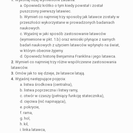
a. Opowiedz krótko o tym kiedy powstał i został
puszczony pierwszy latawiec.
b. Wymień co najmniej trzy sposoby jak latawce zostały w
przeszłości wykorzystane w prowadzonych badaniach
naukowych.
c. Wyjaśnij w jaki sposób zastosowanie latawców
(wymienione w pkt. 1.b) oraz wnioski płynące z samych
badań naukowych z użyciem latawców wpłynęło na świat,
w którym obecnie żyjemy.
d. Opowiedz historię Benjamina Franklina i jego latawca.
2.
Wymień co najmniej trzy różne współczesne zastosowania
latawców.
3.
Omów jak to się dzieje, że latawce latają.
4.
Wyjaśnij następujące pojęcia:
a. listwa środkowa (centralna),
b. listwa poprzeczna i listwy ramy,
c. otwór w czaszy (pełniący funkcję statecznika),
d. cięciwa (nić napinająca),
e. pokrycie,
f. rama,
g. hol,
h. kil,
i. linka latawca,