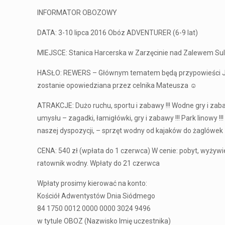
INFORMATOR OBOZOWY
DATA: 3-10 lipca 2016 Obóz ADVENTURER (6-9 lat)
MIEJSCE: Stanica Harcerska w Zarzęcinie nad Zalewem Su
HASŁO: REWERS – Głównym tematem będą przypowieści Jezusa.
zostanie opowiedziana przez celnika Mateusza ☺
ATRAKCJE: Dużo ruchu, sportu i zabawy !!! Wodne gry i zab
umysłu – zagadki, łamigłówki, gry i zabawy !!! Park linowy
naszej dyspozycji, – sprzęt wodny od kajaków do żaglówek
CENA: 540 zł (wpłata do 1 czerwca) W cenie: pobyt, wyżywi
ratownik wodny. Wpłaty do 21 czerwca
Wpłaty prosimy kierować na konto:
Kościół Adwentystów Dnia Siódmego
84 1750 0012 0000 0000 3024 9496
w tytule OBOZ (Nazwisko Imię uczestnika)