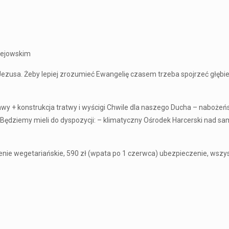
lejowskim
 Żeby lepiej zrozumieć Ewangelię czasem trzeba spojrzeć głębiej, albo
awy + konstrukcja tratwy i wyścigi Chwile dla naszego Ducha – naboże
 !!! Będziemy mieli do dyspozycji: – klimatyczny Ośrodek Harcerski na
enie wegetariańskie, 590 zł (wpata po 1 czerwca) ubezpieczenie, wszys