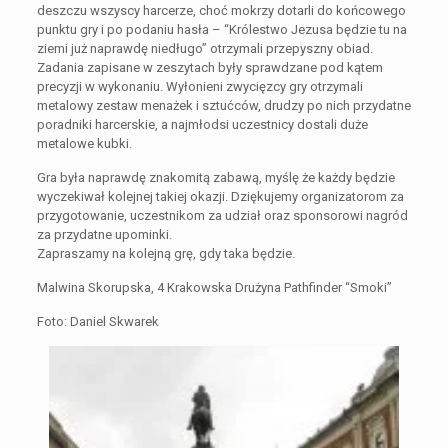
deszczu wszyscy harcerze, choć mokrzy dotarli do końcowego
punktu gry i po podaniu hasła – “Królestwo Jezusa będzie tu na
ziemi już naprawdę niedługo” otrzymali przepyszny obiad.
Zadania zapisane w zeszytach były sprawdzane pod kątem
precyzji w wykonaniu. Wyłonieni zwycięzcy gry otrzymali
metalowy zestaw menażek i sztućców, drudzy po nich przydatne
poradniki harcerskie, a najmłodsi uczestnicy dostali duże
metalowe kubki.
Gra była naprawdę znakomitą zabawą, myślę że każdy będzie
wyczekiwał kolejnej takiej okazji. Dziękujemy organizatorom za
przygotowanie, uczestnikom za udział oraz sponsorowi nagród
za przydatne upominki.
Zapraszamy na kolejną grę, gdy taka będzie.
Malwina Skorupska, 4 Krakowska Drużyna Pathfinder “Smoki”
Foto: Daniel Skwarek