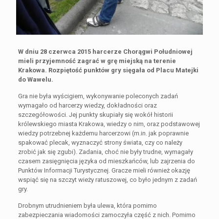
W dniu 28 czerwca 2015 harcerze Chorągwi Południowej
mieli przyjemność zagrać w grę miejską na terenie
Krakowa. Rozpiętość punktów gry sięgała od Placu Matejki
do Wawelu.
Gra nie była wyścigiem, wykonywanie poleconych zadań
wymagało od harcerzy wiedzy, dokładności oraz
szczegółowości. Jej punkty skupiały się wokół historii
królewskiego miasta Krakowa, wiedzy o nim, oraz podstawowej
wiedzy potrzebnej każdemu harcerzowi (m.in. jak poprawnie
spakować plecak, wyznaczyć strony świata, czy co należy
zrobić jak się zgubi). Zadania, choć nie były trudne, wymagały
czasem zasięgnięcia języka od mieszkańców, lub zajrzenia do
Punktów Informacji Turystycznej. Gracze mieli również okazję
wspiąć się na szczyt wieży ratuszowej, co było jednym z zadań
gry.
Drobnym utrudnieniem była ulewa, która pomimo
zabezpieczania wiadomości zamoczyła część z nich. Pomimo