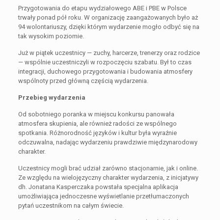
Przygotowania do etapu wydziałowego ABE i PBE w Polsce
trwały ponad pół roku. W organizację zaangażowanych było aż
94 wolontariuszy, dzięki którym wydarzenie mogło odbyć się na
tak wysokim poziomie.
Już w piątek uczestnicy — zuchy, harcerze, trenerzy oraz rodzice
— wspólnie uczestniczyli w rozpoczęciu szabatu. Był to czas
integracji, duchowego przygotowania i budowania atmosfery
wspólnoty przed główną częścią wydarzenia.
Przebieg wydarzenia
Od sobotniego poranka w miejscu konkursu panowała
atmosfera skupienia, ale również radości ze wspólnego
spotkania. Różnorodność języków i kultur była wyraźnie
odczuwalna, nadając wydarzeniu prawdziwie międzynarodowy
charakter.
Uczestnicy mogli brać udział zarówno stacjonarnie, jak i online.
Ze względu na wielojęzyczny charakter wydarzenia, z inicjatywy
dh. Jonatana Kasperczaka powstała specjalna aplikacja
umożliwiająca jednoczesne wyświetlanie przetłumaczonych
pytań uczestnikom na całym świecie.