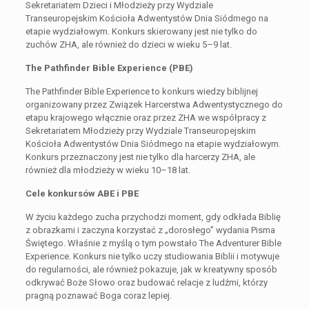
Sekretariatem Dzieci i Młodzieży przy Wydziale
Transeuropejskim Kościoła Adwentystów Dnia Siódmego na
etapie wydziałowym. Konkurs skierowany jest nie tylko do
zuchów ZHA, ale również do dzieci w wieku 5–9 lat.
The Pathfinder Bible Experience (PBE)
The Pathfinder Bible Experience to konkurs wiedzy biblijnej
organizowany przez Związek Harcerstwa Adwentystycznego do
etapu krajowego włącznie oraz przez ZHA we współpracy z
Sekretariatem Młodzieży przy Wydziale Transeuropejskim
Kościoła Adwentystów Dnia Siódmego na etapie wydziałowym.
Konkurs przeznaczony jest nie tylko dla harcerzy ZHA, ale
również dla młodzieży w wieku 10–18 lat.
Cele konkursów ABE i PBE
W życiu każdego zucha przychodzi moment, gdy odkłada Biblię
z obrazkami i zaczyna korzystać z „dorosłego” wydania Pisma
Świętego. Właśnie z myślą o tym powstało The Adventurer Bible
Experience. Konkurs nie tylko uczy studiowania Biblii i motywuje
do regularności, ale również pokazuje, jak w kreatywny sposób
odkrywać Boże Słowo oraz budować relacje z ludźmi, którzy
pragną poznawać Boga coraz lepiej.