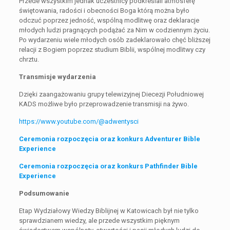
Przede wszystkim jednak uczestnicy podkreślali atmosferę
świętowania, radości i obecności Boga którą można było
odczuć poprzez jedność, wspólną modlitwę oraz deklaracje
młodych ludzi pragnących podążać za Nim w codziennym życiu.
Po wydarzeniu wiele młodych osób zadeklarowało chęć bliższej
relacji z Bogiem poprzez studium Biblii, wspólnej modlitwy czy
chrztu.
Transmisje wydarzenia
Dzięki zaangażowaniu grupy telewizyjnej Diecezji Południowej
KADS możliwe było przeprowadzenie transmisji na żywo.
https://www.youtube.com/@adwentysci
Ceremonia rozpoczęcia oraz konkurs Adventurer Bible
Experience
Ceremonia rozpoczęcia oraz konkurs Pathfinder Bible
Experience
Podsumowanie
Etap Wydziałowy Wiedzy Biblijnej w Katowicach był nie tylko
sprawdzianem wiedzy, ale przede wszystkim pięknym