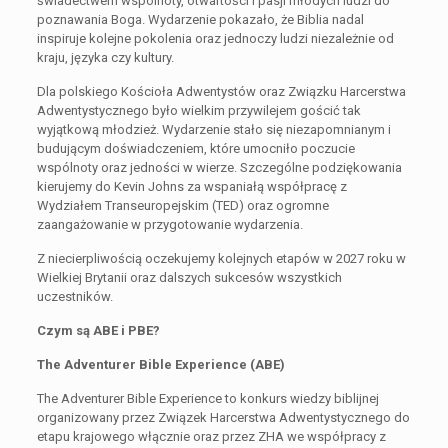
świadectwem wspólnoty, otwartości i pasji młodych ludzi do
poznawania Boga. Wydarzenie pokazało, że Biblia nadal
inspiruje kolejne pokolenia oraz jednoczy ludzi niezależnie od
kraju, języka czy kultury.
Dla polskiego Kościoła Adwentystów oraz Związku Harcerstwa
Adwentystycznego było wielkim przywilejem gościć tak
wyjątkową młodzież. Wydarzenie stało się niezapomnianym i
budującym doświadczeniem, które umocniło poczucie
wspólnoty oraz jedności w wierze. Szczególne podziękowania
kierujemy do Kevin Johns za wspaniałą współpracę z
Wydziałem Transeuropejskim (TED) oraz ogromne
zaangażowanie w przygotowanie wydarzenia.
Z niecierpliwością oczekujemy kolejnych etapów w 2027 roku w
Wielkiej Brytanii oraz dalszych sukcesów wszystkich
uczestników.
Czym są ABE i PBE?
The Adventurer Bible Experience (ABE)
The Adventurer Bible Experience to konkurs wiedzy biblijnej
organizowany przez Związek Harcerstwa Adwentystycznego do
etapu krajowego włącznie oraz przez ZHA we współpracy z