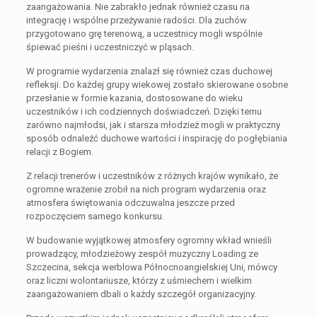
zaangażowania. Nie zabrakło jednak również czasu na
integrację i wspólne przeżywanie radości. Dla zuchów
przygotowano grę terenową, a uczestnicy mogli wspólnie
śpiewać pieśni i uczestniczyć w pląsach.
W programie wydarzenia znalazł się również czas duchowej
refleksji. Do każdej grupy wiekowej zostało skierowane osobne
przesłanie w formie kazania, dostosowane do wieku
uczestników i ich codziennych doświadczeń. Dzięki temu
zarówno najmłodsi, jak i starsza młodzież mogli w praktyczny
sposób odnaleźć duchowe wartości i inspirację do pogłębiania
relacji z Bogiem.
Z relacji trenerów i uczestników z różnych krajów wynikało, że
ogromne wrażenie zrobił na nich program wydarzenia oraz
atmosfera świętowania odczuwalna jeszcze przed
rozpoczęciem samego konkursu.
W budowanie wyjątkowej atmosfery ogromny wkład wnieśli
prowadzący, młodzieżowy zespół muzyczny Loading ze
Szczecina, sekcja werblowa Północnoangielskiej Uni, mówcy
oraz liczni wolontariusze, którzy z uśmiechem i wielkim
zaangażowaniem dbali o każdy szczegół organizacyjny.