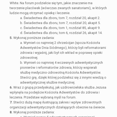
White. Na forum podzielcie się tym, jakie znaczenie ma
tworzenie placówek (wówczas zwanych sanatoriami), w których
ludzie mogą otrzymać opiekę i leczenie.
a. Świadectwa dla zboru, tom 7, rozdział 20, akapit 2.
b. Świadectwa dla zboru, tom 7, rozdział 20, akapit 5.
c. Świadectwa dla zboru, tom 1, rozdział 85, akapit 9.
d. Świadectwa dla zboru, tom 6, rozdział 26, akapit 14.
5.
Wykonaj poniższe zadania:
a. Wymień co najmniej 2 chrześcijan (spoza Kościoła
Adwentystów Dnia Siódmego), którzy byli reformatorami
zdrowia i wyjaśnij, jaki był ich wkład w poprawę opieki
zdrowotnej.
b. Wymień co najmniej 4 wczesnych adwentystycznych
pionierów i reformatorów zdrowia, którzy wspierali
służbę medyczno-zdrowotną Kościoła Adwentystów.
Stwórz grę, dzięki której podzielisz się z innymi wiedzą o
adwentystycznej służbie medycznej.
6.
Wraz z grupą przedyskutuj, jak uzdrowicielska służba Jezusa
wpłynęła na podejście Kościoła Adwentystów do zdrowia i
leczenia. Przedstaw wybraną myśl na forum.
7.
Stwórz dużą mapę ilustrującą zakres i wpływ zdrowotnych
organizacji adwentystycznych działających obecnie na świecie.
8.
Wykonaj poniższe zadania: