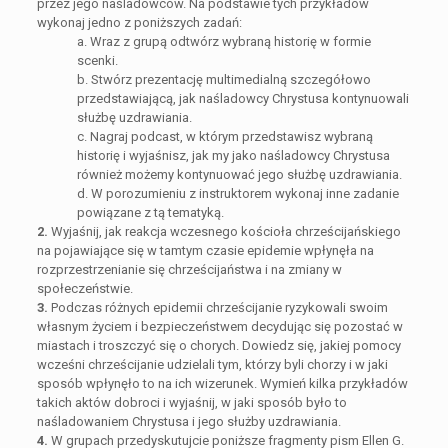
przez jego naśladowców. Na podstawie tych przykładów
wykonaj jedno z poniższych zadań:
a. Wraz z grupą odtwórz wybraną historię w formie
scenki.
b. Stwórz prezentację multimedialną szczegółowo
przedstawiającą, jak naśladowcy Chrystusa kontynuowali
służbę uzdrawiania.
c. Nagraj podcast, w którym przedstawisz wybraną
historię i wyjaśnisz, jak my jako naśladowcy Chrystusa
również możemy kontynuować jego służbę uzdrawiania.
d. W porozumieniu z instruktorem wykonaj inne zadanie
powiązane z tą tematyką.
2.
Wyjaśnij, jak reakcja wczesnego kościoła chrześcijańskiego
na pojawiające się w tamtym czasie epidemie wpłynęła na
rozprzestrzenianie się chrześcijaństwa i na zmiany w
społeczeństwie.
3.
Podczas różnych epidemii chrześcijanie ryzykowali swoim
własnym życiem i bezpieczeństwem decydując się pozostać w
miastach i troszczyć się o chorych. Dowiedz się, jakiej pomocy
wcześni chrześcijanie udzielali tym, którzy byli chorzy i w jaki
sposób wpłynęło to na ich wizerunek. Wymień kilka przykładów
takich aktów dobroci i wyjaśnij, w jaki sposób było to
naśladowaniem Chrystusa i jego służby uzdrawiania.
4.
W grupach przedyskutujcie poniższe fragmenty pism Ellen G.