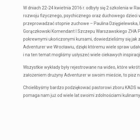
W dniach 22-24 kwietnia 2016 r. odbyły się 2 szkolenia w 
rozwoju fizycznego, psychicznego oraz duchowego dzieci w
przeprowadzać stopnie zuchowe – Paulina Dzięgielewska,
Gorączkowski Komendant I Szczepu Warszawskiego ZHA Path
pokrewnymi ukończonymi kursami, dowiedzieliśmy się jak z
Adventurer we Wrocławiu, dzięki któremu wiele spraw uda
i na ten temat mogliśmy usłyszeć wiele ciekawych inspira
Wszystkie wykłady były rejestrowane na wideo, które wkrótc
założeniem drużyny Adventurer w swoim mieście, to pisz 
Chcielibyśmy bardzo podziękować pastorowi zboru KADS w
pomaga nam już od wiele lat swoimi zdolnościami kulinarny