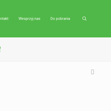
ntakt
Wesprzyj nas
Do pobrania
!