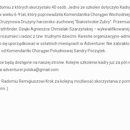
Radomiu z których skorzystało 40 osób. Jedno ze szkoleń dotyczyło Ka
 wieku 6-9 lat, który poprowadziła Komendantka Chorągwi Wschodniej M
 Drużynowa Drużyny harcersko-zuchowej “Białostockie Żubry”. Przemu
finder. Dzięki Agnieszce Chmielak-Szarzyńskiej – wykwalifikowanej w
rozumieć i radzić z tzw. trudnymi dziećmi. Kwestie organizacyjno-adm
ło się uporządkować w ostatnich miesiącach w Adventurer. Nie zabrak
cji od Komendantki Chorągwi Południowej Sandry Początek.
e będą dostępne na naszej stronie. Kolejne szkolenie kadry już za pół 
na adventurer.polska@gmail.com
 Radomiu Remigiuszowi Krok za kolejną możliwość skorzystania z pom
mi :)