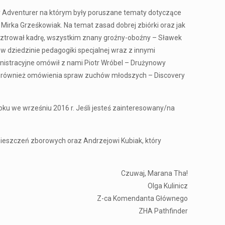
dry Adventurer na którym były poruszane tematy dotyczące
irka Grześkowiak. Na temat zasad dobrej zbiórki oraz jak
sztrował kadrę, wszystkim znany groźny-oboźny – Sławek
 dziedzinie pedagogiki specjalnej wraz z innymi
inistracyjne omówił z nami Piotr Wróbel – Drużynowy
ło również omówienia spraw zuchów młodszych – Discovery
roku we wrześniu 2016 r. Jeśli jesteś zainteresowany/na
ieszczeń zborowych oraz Andrzejowi Kubiak, który
Czuwaj, Marana Tha!
Olga Kulinicz
Z-ca Komendanta Głównego
ZHA Pathfinder