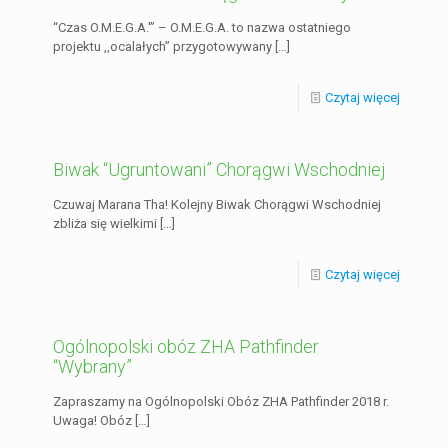
“Czas O.M.E.G.A.'” – O.M.E.G.A. to nazwa ostatniego
projektu ,,ocalałych” przygotowywany
[…]
Czytaj więcej
Biwak “Ugruntowani” Chorągwi Wschodniej
Czuwaj Marana Tha! Kolejny Biwak Chorągwi Wschodniej
zbliża się wielkimi
[…]
Czytaj więcej
Ogólnopolski obóz ZHA Pathfinder
“Wybrany”
Zapraszamy na Ogólnopolski Obóz ZHA Pathfinder 2018 r.
Uwaga! Obóz
[…]