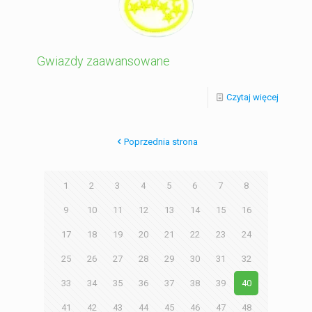
Gwiazdy zaawansowane
Czytaj więcej
Poprzednia strona
1
2
3
4
5
6
7
8
9
10
11
12
13
14
15
16
17
18
19
20
21
22
23
24
25
26
27
28
29
30
31
32
33
34
35
36
37
38
39
40
41
42
43
44
45
46
47
48