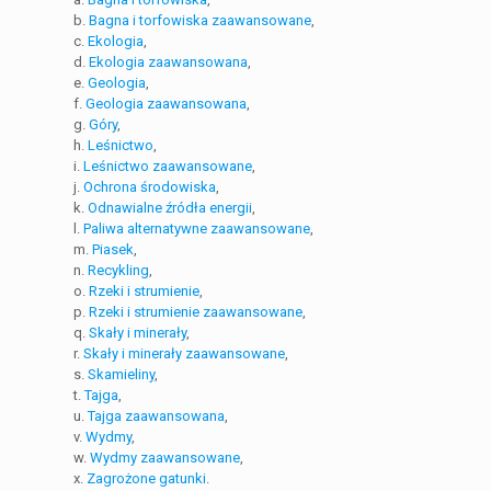
b.
Bagna i torfowiska zaawansowane
,
c.
Ekologia
,
d.
Ekologia zaawansowana
,
e.
Geologia
,
f.
Geologia zaawansowana
,
g.
Góry
,
h.
Leśnictwo
,
i.
Leśnictwo zaawansowane
,
j.
Ochrona środowiska
,
k.
Odnawialne źródła energii
,
l.
Paliwa alternatywne zaawansowane
,
m.
Piasek
,
n.
Recykling
,
o.
Rzeki i strumienie
,
p.
Rzeki i strumienie zaawansowane
,
q.
Skały i minerały
,
r.
Skały i minerały zaawansowane
,
s.
Skamieliny
,
t.
Tajga
,
u.
Tajga zaawansowana
,
v.
Wydmy
,
w.
Wydmy zaawansowane
,
x.
Zagrożone gatunki
.